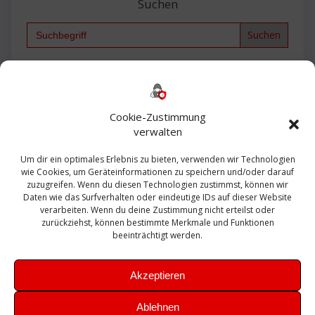
Suchen
Search
for:
Backup
AD
2013
365
2010
Anmeldung
ESXI
Bautagebuch
ESX
Exchange
HP
Haus
Fritzbox
firewall
Cookie-Zustimmung
Microsoft
kostenlos
Linux
Office
Migration
verwalten
Open Source
Office 365
OSX
Powershell
Outlook
Server
Um dir ein optimales Erlebnis zu bieten, verwenden wir Technologien
Sicherheit
Sanierung
Security
SBS
wie Cookies, um Geräteinformationen zu speichern und/oder darauf
Sophos
SSL
Ubuntu
SIEM
Sicherung
zuzugreifen. Wenn du diesen Technologien zustimmst, können wir
Update
UTM
Veeam
Daten wie das Surfverhalten oder eindeutige IDs auf dieser Website
VCSA
Upgrade
VCenter
verarbeiten. Wenn du deine Zustimmung nicht erteilst oder
Windows
VMWare
VPN
WAZUH
zurückziehst, können bestimmte Merkmale und Funktionen
Zertifikat
beeinträchtigt werden.
Akzeptieren
Ablehnen