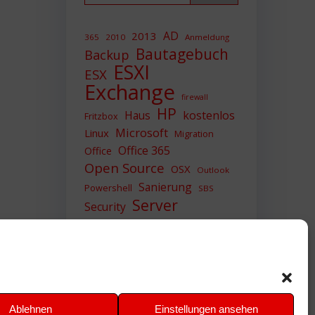
AD
2013
365
2010
Anmeldung
Bautagebuch
Backup
ESXI
ESX
Exchange
firewall
HP
Haus
kostenlos
Fritzbox
Microsoft
Linux
Migration
Office 365
Office
Open Source
OSX
Outlook
Sanierung
Powershell
SBS
Server
Security
Sicherheit
SIEM
Sicherung
Sophos
SSL
Ubuntu
Update
UTM
Upgrade
Veeam
VCSA
VCenter
VMWare
VPN
WAZUH
Ablehnen
Einstellungen ansehen