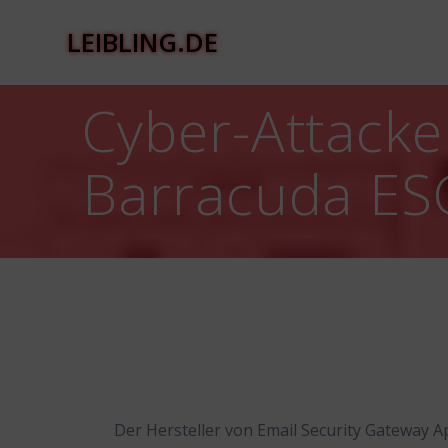
Zum
Inhalt
LEIBLING.DE
springen
Cyber-Attacke
Barracuda ESG
Der Hersteller von Email Security Gateway A