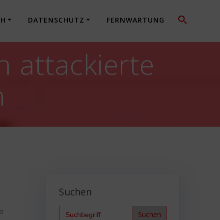
CH
DATENSCHUTZ
FERNWARTUNG
 attackierte
n
Suchen
Search
e
for: