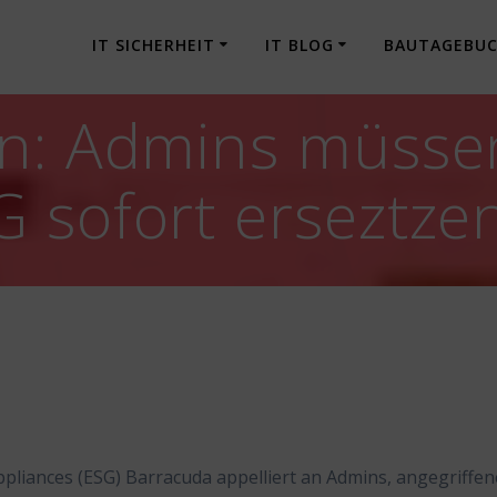
IT SICHERHEIT
IT BLOG
BAUTAGEBU
n: Admins müssen
 sofort erseztze
ppliances (ESG) Barracuda appelliert an Admins, angegriffen