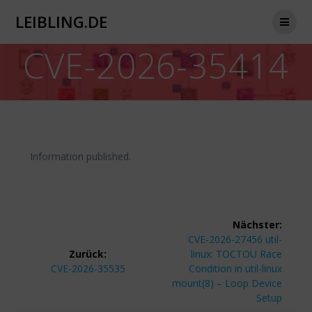
Zum
LEIBLING.DE
Inhalt
springen
CVE-2026-35414
Information published.
Beitragsnavigation
Nächster:
Nächster
CVE-2026-27456 util-
Beitrag:
Zurück:
linux: TOCTOU Race
Vorheriger
CVE-2026-35535
Condition in util-linux
Beitrag:
mount(8) – Loop Device
Setup