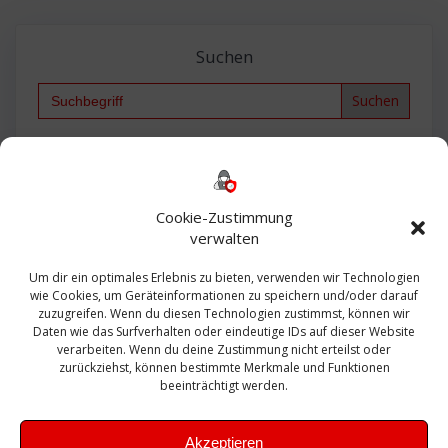
Suchen
Search
for:
Backup
AD
2013
365
2010
Anmeldung
ESXI
Bautagebuch
ESX
Exchange
HP
Haus
Fritzbox
firewall
Cookie-Zustimmung
Microsoft
kostenlos
Linux
Office
Migration
verwalten
Open Source
Office 365
OSX
Powershell
Outlook
Server
Um dir ein optimales Erlebnis zu bieten, verwenden wir Technologien
Sicherheit
Sanierung
Security
SBS
wie Cookies, um Geräteinformationen zu speichern und/oder darauf
Sophos
SSL
Ubuntu
SIEM
Sicherung
zuzugreifen. Wenn du diesen Technologien zustimmst, können wir
Update
UTM
Veeam
Daten wie das Surfverhalten oder eindeutige IDs auf dieser Website
VCSA
Upgrade
VCenter
verarbeiten. Wenn du deine Zustimmung nicht erteilst oder
Windows
VMWare
VPN
WAZUH
zurückziehst, können bestimmte Merkmale und Funktionen
Zertifikat
beeinträchtigt werden.
Akzeptieren