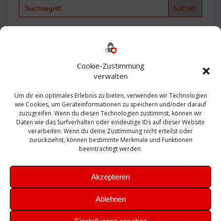
Search
for:
Backup
AD
2013
365
2010
Anmeldung
ESXI
Bautagebuch
ESX
Exchange
HP
Haus
Fritzbox
firewall
Cookie-Zustimmung
Microsoft
kostenlos
Linux
Office
Migration
verwalten
Open Source
Office 365
OSX
Powershell
Outlook
Server
Um dir ein optimales Erlebnis zu bieten, verwenden wir Technologien
Sicherheit
Sanierung
Security
SBS
wie Cookies, um Geräteinformationen zu speichern und/oder darauf
Sophos
SSL
Ubuntu
SIEM
Sicherung
zuzugreifen. Wenn du diesen Technologien zustimmst, können wir
Update
UTM
Veeam
Daten wie das Surfverhalten oder eindeutige IDs auf dieser Website
VCSA
Upgrade
VCenter
verarbeiten. Wenn du deine Zustimmung nicht erteilst oder
Windows
VMWare
VPN
WAZUH
zurückziehst, können bestimmte Merkmale und Funktionen
Zertifikat
beeinträchtigt werden.
Akzeptieren
Ablehnen
© 2026 Leibling.de. Erstellt mit WordPress und dem
Highlight