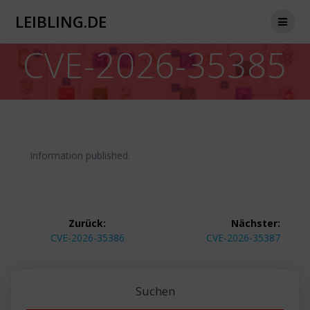
Zum
LEIBLING.DE
Inhalt
springen
CVE-2026-35385
Information published.
Beitragsnavigation
Zurück:
Nächster:
Vorheriger
Nächster
CVE-2026-35386
CVE-2026-35387
Beitrag:
Beitrag:
Suchen