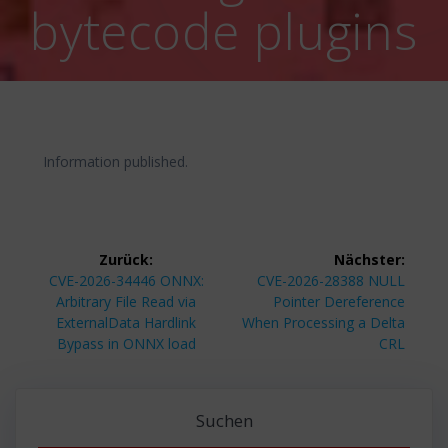
bytecode plugins
Information published.
Beitragsnavigation
Zurück:
Nächster:
Vorheriger
Nächster
CVE-2026-34446 ONNX:
CVE-2026-28388 NULL
Beitrag:
Beitrag:
Arbitrary File Read via
Pointer Dereference
ExternalData Hardlink
When Processing a Delta
Bypass in ONNX load
CRL
Suchen