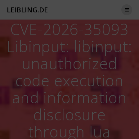
Zum
LEIBLING.DE
Inhalt
springen
CVE-2026-35093
Libinput: libinput:
unauthorized
code execution
and information
disclosure
through lua