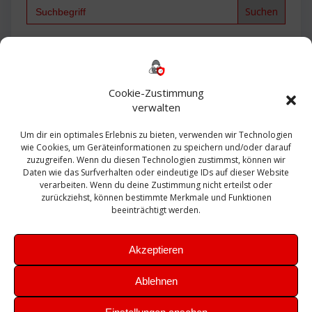
Search
for:
Backup
AD
2013
365
2010
Anmeldung
ESXI
Bautagebuch
ESX
Exchange
HP
Haus
Fritzbox
firewall
Cookie-Zustimmung
Microsoft
kostenlos
Linux
Office
Migration
verwalten
Open Source
Office 365
OSX
Powershell
Outlook
Server
Um dir ein optimales Erlebnis zu bieten, verwenden wir Technologien
Sicherheit
Sanierung
Security
SBS
wie Cookies, um Geräteinformationen zu speichern und/oder darauf
Sophos
SSL
Ubuntu
SIEM
Sicherung
zuzugreifen. Wenn du diesen Technologien zustimmst, können wir
Update
UTM
Veeam
Daten wie das Surfverhalten oder eindeutige IDs auf dieser Website
VCSA
Upgrade
VCenter
verarbeiten. Wenn du deine Zustimmung nicht erteilst oder
Windows
VMWare
VPN
WAZUH
zurückziehst, können bestimmte Merkmale und Funktionen
Zertifikat
beeinträchtigt werden.
Akzeptieren
Ablehnen
© 2026 Leibling.de. Erstellt mit WordPress und dem
Highlight