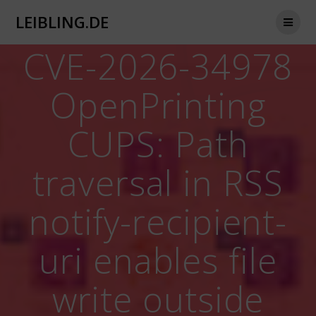
Zum
LEIBLING.DE
Inhalt
springen
CVE-2026-34978
OpenPrinting
CUPS: Path
traversal in RSS
notify-recipient-
uri enables file
write outside