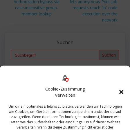
Authorization bypass via
lets anonymous Print-Job
case-insensitive group-
requests reach `lp` code
member lookup
execution over the
network
Suchen
Search
for:
Backup
AD
2013
365
2010
Anmeldung
ESXI
Bautagebuch
ESX
Exchange
HP
Haus
Fritzbox
firewall
Cookie-Zustimmung
Microsoft
kostenlos
Linux
Office
Migration
verwalten
Open Source
Office 365
OSX
Powershell
Outlook
Server
Um dir ein optimales Erlebnis zu bieten, verwenden wir Technologien
Sicherheit
Sanierung
Security
SBS
wie Cookies, um Geräteinformationen zu speichern und/oder darauf
Sophos
SSL
Ubuntu
SIEM
Sicherung
zuzugreifen. Wenn du diesen Technologien zustimmst, können wir
Update
UTM
Veeam
Daten wie das Surfverhalten oder eindeutige IDs auf dieser Website
VCSA
Upgrade
VCenter
verarbeiten. Wenn du deine Zustimmung nicht erteilst oder
Windows
VMWare
VPN
WAZUH