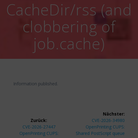
CacheDir/rss (and
clobbering of
job.cache)
Information published.
Beitragsnavigation
Nächster:
Nächster
Zurück:
CVE-2026-34980
Vorheriger
Beitrag:
CVE-2026-27447
OpenPrinting CUPS:
Beitrag:
OpenPrinting CUPS:
Shared PostScript queue