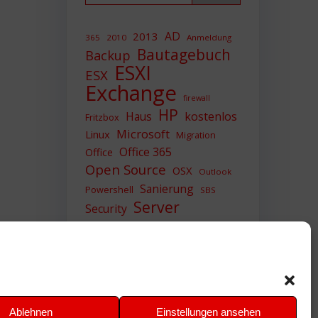
AD
2013
365
2010
Anmeldung
Bautagebuch
Backup
ESXI
ESX
Exchange
firewall
HP
Haus
kostenlos
Fritzbox
Microsoft
Linux
Migration
Office 365
Office
Open Source
OSX
Outlook
Sanierung
Powershell
SBS
Server
Security
Sicherheit
SIEM
Sicherung
Sophos
SSL
Ubuntu
Update
UTM
Upgrade
Veeam
VCSA
VCenter
VMWare
VPN
WAZUH
Ablehnen
Einstellungen ansehen