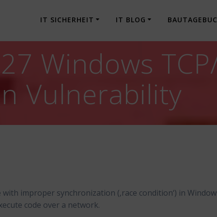
IT SICHERHEIT
IT BLOG
BAUTAGEBU
27 Windows TCP/
n Vulnerability
with improper synchronization (‚race condition‘) in Window
xecute code over a network.