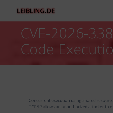
Zum
Inhalt
LEIBLING.DE
springen
CVE-2026-338
Code Executio
Concurrent execution using shared resource 
TCP/IP allows an unauthorized attacker to e