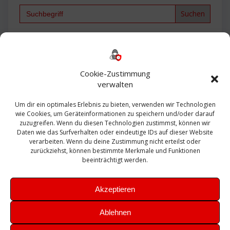
Search
for:
Backup
AD
2013
365
2010
Anmeldung
ESXI
Bautagebuch
ESX
Exchange
HP
Haus
Fritzbox
firewall
Cookie-Zustimmung
Microsoft
kostenlos
Linux
Office
Migration
verwalten
Open Source
Office 365
OSX
Powershell
Outlook
Server
Um dir ein optimales Erlebnis zu bieten, verwenden wir Technologien
Sicherheit
Sanierung
Security
SBS
wie Cookies, um Geräteinformationen zu speichern und/oder darauf
Sophos
SSL
Ubuntu
SIEM
Sicherung
zuzugreifen. Wenn du diesen Technologien zustimmst, können wir
Update
UTM
Veeam
Daten wie das Surfverhalten oder eindeutige IDs auf dieser Website
VCSA
Upgrade
VCenter
verarbeiten. Wenn du deine Zustimmung nicht erteilst oder
Windows
VMWare
VPN
WAZUH
zurückziehst, können bestimmte Merkmale und Funktionen
Zertifikat
beeinträchtigt werden.
Akzeptieren
Ablehnen
© 2026 Leibling.de. Erstellt mit WordPress und dem
Highlight