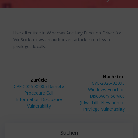
Use after free in Windows Ancillary Function Driver for
WinSock allows an authorized attacker to elevate
privileges locally.
Beitragsnavigation
Nächster:
Zurück:
Nächster
CVE-2026-32093
Vorheriger
CVE-2026-32085 Remote
Beitrag:
Windows Function
Beitrag:
Procedure Call
Discovery Service
Information Disclosure
(fdwsd.dll) Elevation of
Vulnerability
Privilege Vulnerability
Suchen