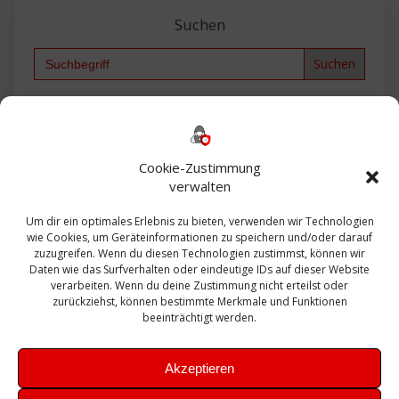
Suchen
Search
for:
Backup
AD
2013
365
2010
Anmeldung
ESXI
Bautagebuch
ESX
Exchange
HP
Haus
Fritzbox
firewall
Cookie-Zustimmung
Microsoft
kostenlos
Linux
Office
Migration
verwalten
Open Source
Office 365
OSX
Powershell
Outlook
Server
Um dir ein optimales Erlebnis zu bieten, verwenden wir Technologien
Sicherheit
Sanierung
Security
SBS
wie Cookies, um Geräteinformationen zu speichern und/oder darauf
Sophos
SSL
Ubuntu
SIEM
Sicherung
zuzugreifen. Wenn du diesen Technologien zustimmst, können wir
Update
UTM
Veeam
Daten wie das Surfverhalten oder eindeutige IDs auf dieser Website
VCSA
Upgrade
VCenter
verarbeiten. Wenn du deine Zustimmung nicht erteilst oder
Windows
VMWare
VPN
WAZUH
zurückziehst, können bestimmte Merkmale und Funktionen
Zertifikat
beeinträchtigt werden.
Akzeptieren