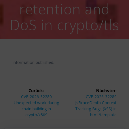
retention and
DoS in crypto/tls
Information published.
Beitragsnavigation
Zurück:
Nächster:
Vorheriger
Nächster
CVE-2026-32280
CVE-2026-32289
Beitrag:
Beitrag:
Unexpected work during
JsBraceDepth Context
chain building in
Tracking Bugs (XSS) in
crypto/x509
html/template