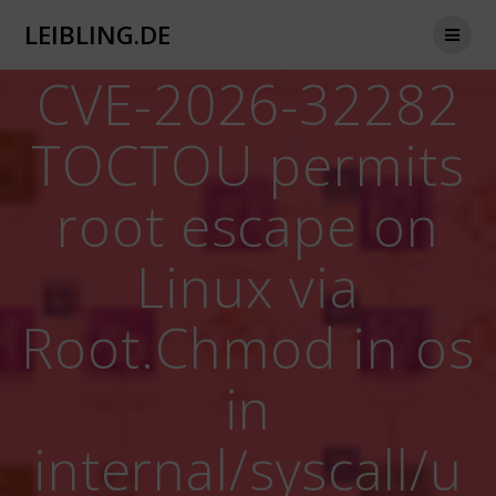
Zum
LEIBLING.DE
Inhalt
springen
CVE-2026-32282
TOCTOU permits
root escape on
Linux via
Root.Chmod in os
in
internal/syscall/u