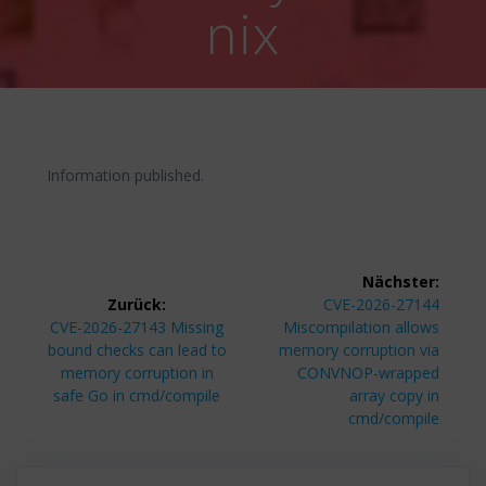
nix
Information published.
Beitragsnavigation
Nächster:
Nächster
Zurück:
CVE-2026-27144
Vorheriger
Beitrag:
CVE-2026-27143 Missing
Miscompilation allows
Beitrag:
bound checks can lead to
memory corruption via
memory corruption in
CONVNOP-wrapped
safe Go in cmd/compile
array copy in
cmd/compile