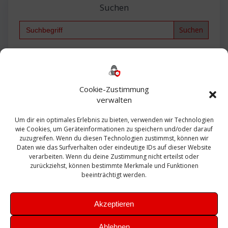
Suchen
Search
for:
Backup
AD
2013
365
2010
Anmeldung
ESXI
Bautagebuch
ESX
Exchange
HP
Haus
Fritzbox
firewall
Cookie-Zustimmung
Microsoft
kostenlos
Linux
Office
Migration
verwalten
Open Source
Office 365
OSX
Powershell
Outlook
Server
Um dir ein optimales Erlebnis zu bieten, verwenden wir Technologien
Sicherheit
Sanierung
Security
SBS
wie Cookies, um Geräteinformationen zu speichern und/oder darauf
Sophos
SSL
Ubuntu
SIEM
Sicherung
zuzugreifen. Wenn du diesen Technologien zustimmst, können wir
Update
UTM
Veeam
Daten wie das Surfverhalten oder eindeutige IDs auf dieser Website
VCSA
Upgrade
VCenter
verarbeiten. Wenn du deine Zustimmung nicht erteilst oder
Windows
VMWare
VPN
WAZUH
zurückziehst, können bestimmte Merkmale und Funktionen
Zertifikat
beeinträchtigt werden.
Akzeptieren
Ablehnen