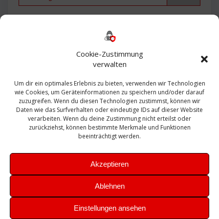
Backup
AD
2013
365
2010
Anmeldung
ESXI
Bautagebuch
ESX
Exchange
HP
Haus
Fritzbox
firewall
Cookie-Zustimmung
Microsoft
kostenlos
Linux
Office
Migration
verwalten
Open Source
Office 365
OSX
Powershell
Outlook
Server
Um dir ein optimales Erlebnis zu bieten, verwenden wir Technologien
Sicherheit
Sanierung
Security
SBS
wie Cookies, um Geräteinformationen zu speichern und/oder darauf
Sophos
SSL
Ubuntu
SIEM
Sicherung
zuzugreifen. Wenn du diesen Technologien zustimmst, können wir
Update
UTM
Veeam
Daten wie das Surfverhalten oder eindeutige IDs auf dieser Website
VCSA
Upgrade
VCenter
verarbeiten. Wenn du deine Zustimmung nicht erteilst oder
Windows
VMWare
VPN
WAZUH
zurückziehst, können bestimmte Merkmale und Funktionen
Zertifikat
beeinträchtigt werden.
Akzeptieren
Ablehnen
© 2026 Leibling.de. Erstellt mit WordPress und dem
Highlight
Einstellungen ansehen
Theme