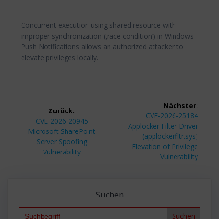
Concurrent execution using shared resource with
improper synchronization (‚race condition‘) in Windows
Push Notifications allows an authorized attacker to
elevate privileges locally.
Beitragsnavigation
Nächster:
Zurück:
Nächster
CVE-2026-25184
Vorheriger
CVE-2026-20945
Beitrag:
Applocker Filter Driver
Beitrag:
Microsoft SharePoint
(applockerfltr.sys)
Server Spoofing
Elevation of Privilege
Vulnerability
Vulnerability
Suchen
Search
for: