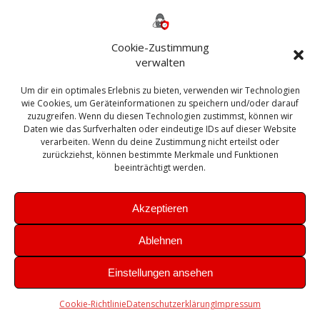
Backup
AD
2013
365
2010
Anmeldung
ESXI
Bautagebuch
ESX
Exchange
HP
Haus
Fritzbox
firewall
Cookie-Zustimmung
Microsoft
kostenlos
Linux
Office
Migration
verwalten
Open Source
Office 365
OSX
Powershell
Outlook
Server
Um dir ein optimales Erlebnis zu bieten, verwenden wir Technologien
Sicherheit
Sanierung
Security
SBS
wie Cookies, um Geräteinformationen zu speichern und/oder darauf
Sophos
SSL
Ubuntu
SIEM
Sicherung
zuzugreifen. Wenn du diesen Technologien zustimmst, können wir
Update
UTM
Veeam
Daten wie das Surfverhalten oder eindeutige IDs auf dieser Website
VCSA
Upgrade
VCenter
verarbeiten. Wenn du deine Zustimmung nicht erteilst oder
Windows
VMWare
VPN
WAZUH
zurückziehst, können bestimmte Merkmale und Funktionen
Zertifikat
beeinträchtigt werden.
Akzeptieren
Ablehnen
© 2026 Leibling.de. Erstellt mit WordPress und dem
Highlight
Einstellungen ansehen
Theme
Cookie-Richtlinie
Datenschutzerklärung
Impressum