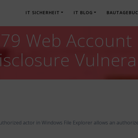
IT SICHERHEIT
IT BLOG
BAUTAGEBU
079 Web Account
sclosure Vulnerab
uthorized actor in Windows File Explorer allows an authoriz