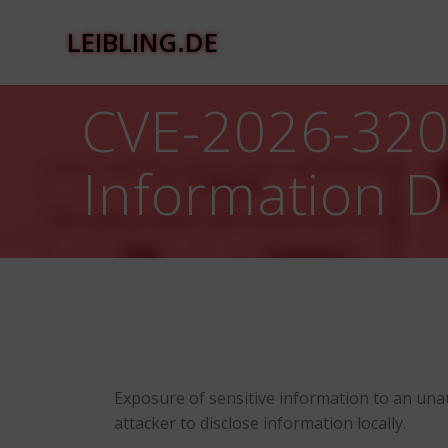
Zum
Inhalt
LEIBLING.DE
springen
CVE-2026-32
Information Di
Exposure of sensitive information to an una
attacker to disclose information locally.