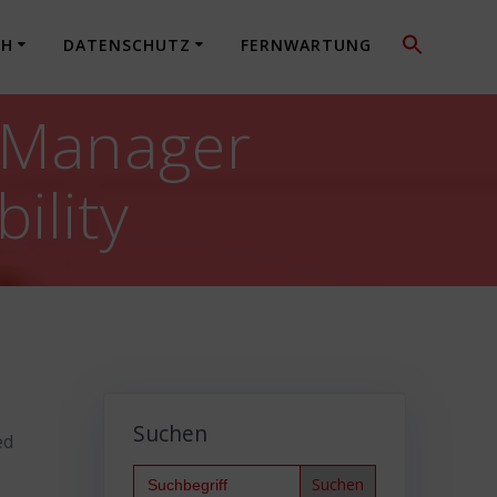
CH
DATENSCHUTZ
FERNWARTUNG
 Manager
ility
Suchen
ed
Search
for: