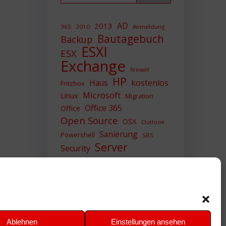
AD
2013
365
2010
Anmeldung
Bautagebuch
Backup
ESXI
ESX
Exchange
firewall
HP
Haus
kostenlos
Fritzbox
Microsoft
Linux
Migration
Office 365
Office
Open Source
OSX
Outlook
Sanierung
Powershell
SBS
Server
Security
Sicherheit
SIEM
Sicherung
Sophos
SSL
Ubuntu
Update
UTM
Upgrade
Veeam
VCSA
VCenter
VMWare
VPN
WAZUH
Ablehnen
Einstellungen ansehen