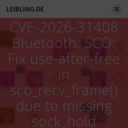
Zum
LEIBLING.DE
Inhalt
springen
CVE-2026-31408
Bluetooth: SCO:
Fix use-after-free
in
sco_recv_frame()
due to missing
sock_hold