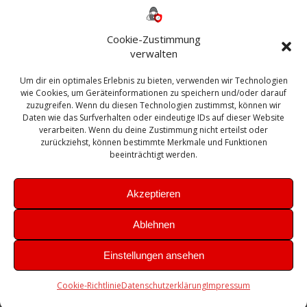
365
2010
Anmeldung
ESXI
Bautagebuch
ESX
Exchange
HP
Haus
Fritzbox
firewall
Cookie-Zustimmung
Microsoft
kostenlos
Linux
Office
Migration
verwalten
Open Source
Office 365
OSX
Powershell
Outlook
Server
Um dir ein optimales Erlebnis zu bieten, verwenden wir Technologien
Sicherheit
Sanierung
Security
SBS
wie Cookies, um Geräteinformationen zu speichern und/oder darauf
Sophos
SSL
Ubuntu
SIEM
Sicherung
zuzugreifen. Wenn du diesen Technologien zustimmst, können wir
Update
UTM
Veeam
Daten wie das Surfverhalten oder eindeutige IDs auf dieser Website
VCSA
Upgrade
VCenter
verarbeiten. Wenn du deine Zustimmung nicht erteilst oder
Windows
VMWare
VPN
WAZUH
zurückziehst, können bestimmte Merkmale und Funktionen
Zertifikat
beeinträchtigt werden.
Akzeptieren
Ablehnen
© 2026 Leibling.de. Erstellt mit WordPress und dem
Highlight
Einstellungen ansehen
Theme
Cookie-Richtlinie
Datenschutzerklärung
Impressum