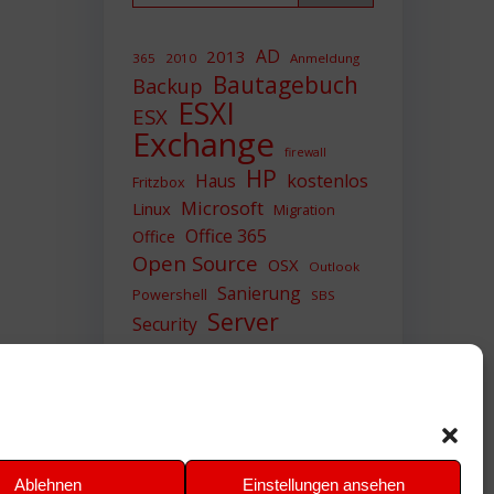
AD
2013
365
2010
Anmeldung
Bautagebuch
Backup
ESXI
ESX
Exchange
firewall
HP
Haus
kostenlos
Fritzbox
Microsoft
Linux
Migration
Office 365
Office
Open Source
OSX
Outlook
Sanierung
Powershell
SBS
Server
Security
Sicherheit
SIEM
Sicherung
Sophos
SSL
Ubuntu
Update
UTM
Upgrade
Veeam
VCSA
VCenter
VMWare
VPN
WAZUH
Ablehnen
Einstellungen ansehen