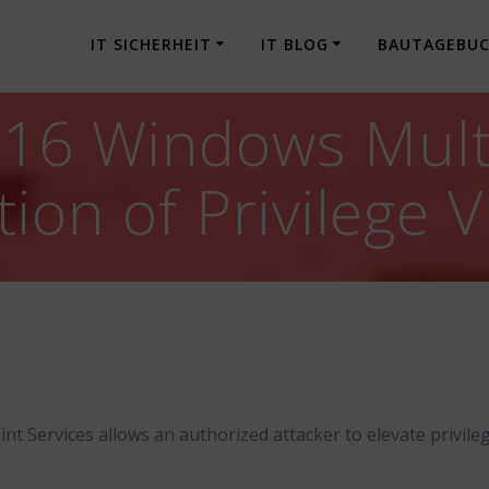
IT SICHERHEIT
IT BLOG
BAUTAGEBU
16 Windows Mult
tion of Privilege V
t Services allows an authorized attacker to elevate privile