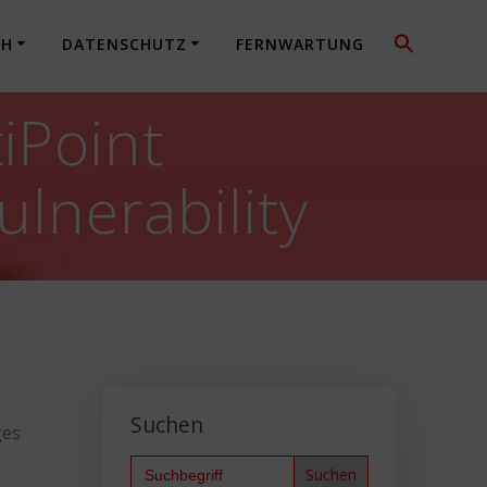
CH
DATENSCHUTZ
FERNWARTUNG
iPoint
ulnerability
Suchen
ges
Search
for: