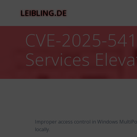
Zum
Inhalt
LEIBLING.DE
springen
CVE-2025-541
Services Eleva
Improper access control in Windows MultiPoin
locally.