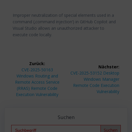
Improper neutralization of special elements used in a
command (‚command injection‘) in GitHub Copilot and
Visual Studio allows an unauthorized attacker to
execute code locally.
Beitragsnavigation
Zurück:
Nächster:
Vorheriger
CVE-2025-50163
Nächster
CVE-2025-53152 Desktop
Beitrag:
Windows Routing and
Beitrag:
Windows Manager
Remote Access Service
Remote Code Execution
(RRAS) Remote Code
Vulnerability
Execution Vulnerability
Suchen
Search
for: