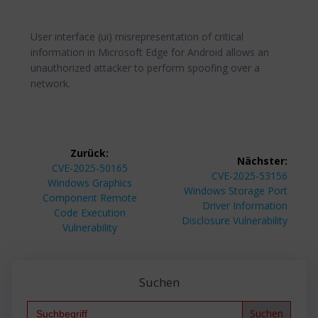
User interface (ui) misrepresentation of critical
information in Microsoft Edge for Android allows an
unauthorized attacker to perform spoofing over a
network.
Beitragsnavigation
Zurück:
Nächster:
Vorheriger
CVE-2025-50165
Nächster
CVE-2025-53156
Beitrag:
Windows Graphics
Beitrag:
Windows Storage Port
Component Remote
Driver Information
Code Execution
Disclosure Vulnerability
Vulnerability
Suchen
Search
for: