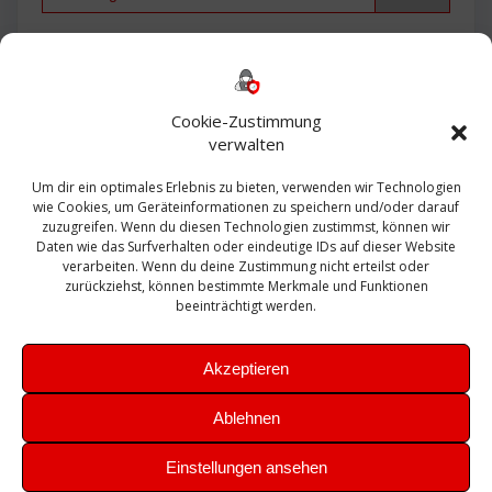
Backup
AD
2013
365
2010
Anmeldung
ESXI
Bautagebuch
ESX
Exchange
HP
Haus
Fritzbox
firewall
Cookie-Zustimmung
Microsoft
kostenlos
Linux
Office
Migration
verwalten
Open Source
Office 365
OSX
Powershell
Outlook
Server
Um dir ein optimales Erlebnis zu bieten, verwenden wir Technologien
Sicherheit
Sanierung
Security
SBS
wie Cookies, um Geräteinformationen zu speichern und/oder darauf
Sophos
SSL
Ubuntu
SIEM
Sicherung
zuzugreifen. Wenn du diesen Technologien zustimmst, können wir
Update
UTM
Veeam
Daten wie das Surfverhalten oder eindeutige IDs auf dieser Website
VCSA
Upgrade
VCenter
verarbeiten. Wenn du deine Zustimmung nicht erteilst oder
Windows
VMWare
VPN
WAZUH
zurückziehst, können bestimmte Merkmale und Funktionen
Zertifikat
beeinträchtigt werden.
Akzeptieren
Ablehnen
© 2026 Leibling.de. Erstellt mit WordPress und dem
Highlight
Einstellungen ansehen
Theme