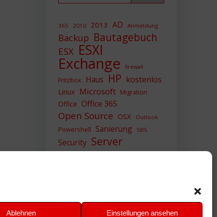
AD
2013
365
2010
Anmeldung
Bautagebuch
Backup
ESXI
ESX
Exchange
firewall
HP
Haus
kostenlos
Fritzbox
Microsoft
Linux
Migration
Office 365
Office
Open Source
OSX
Outlook
Sanierung
Powershell
SBS
Server
Security
Sicherheit
SIEM
Sicherung
Sophos
SSL
Ubuntu
Update
UTM
Upgrade
Veeam
VCSA
VCenter
VMWare
VPN
WAZUH
Ablehnen
Einstellungen ansehen