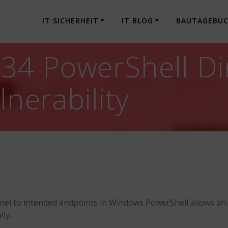
IT SICHERHEIT
IT BLOG
BAUTAGEBU
4 PowerShell Dir
lnerability
nel to intended endpoints in Windows PowerShell allows an
lly.