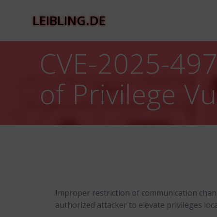
Zum
Inhalt
LEIBLING.DE
springen
CVE-2025-4973
of Privilege Vu
Improper restriction of communication chan
authorized attacker to elevate privileges loca