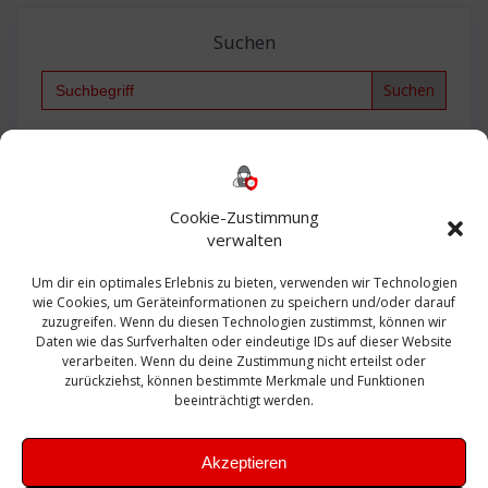
Suchen
Search
for:
Backup
AD
2013
365
2010
Anmeldung
ESXI
Bautagebuch
ESX
Exchange
HP
Haus
Fritzbox
firewall
Cookie-Zustimmung
Microsoft
kostenlos
Linux
Office
Migration
verwalten
Open Source
Office 365
OSX
Powershell
Outlook
Server
Um dir ein optimales Erlebnis zu bieten, verwenden wir Technologien
Sicherheit
Sanierung
Security
SBS
wie Cookies, um Geräteinformationen zu speichern und/oder darauf
Sophos
SSL
Ubuntu
SIEM
Sicherung
zuzugreifen. Wenn du diesen Technologien zustimmst, können wir
Update
UTM
Veeam
Daten wie das Surfverhalten oder eindeutige IDs auf dieser Website
VCSA
Upgrade
VCenter
verarbeiten. Wenn du deine Zustimmung nicht erteilst oder
Windows
VMWare
VPN
WAZUH
zurückziehst, können bestimmte Merkmale und Funktionen
Zertifikat
beeinträchtigt werden.
Akzeptieren