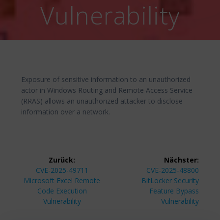
Vulnerability
Exposure of sensitive information to an unauthorized
actor in Windows Routing and Remote Access Service
(RRAS) allows an unauthorized attacker to disclose
information over a network.
Beitragsnavigation
Zurück:
Nächster:
Vorheriger
Nächster
CVE-2025-49711
CVE-2025-48800
Beitrag:
Beitrag:
Microsoft Excel Remote
BitLocker Security
Code Execution
Feature Bypass
Vulnerability
Vulnerability