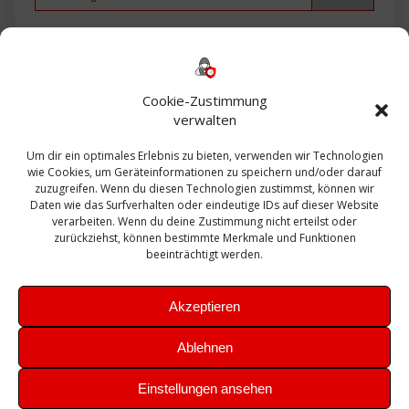
Backup
AD
2013
365
2010
Anmeldung
ESXI
Bautagebuch
ESX
Exchange
HP
Haus
Fritzbox
firewall
Cookie-Zustimmung
Microsoft
kostenlos
Linux
Office
Migration
verwalten
Open Source
Office 365
OSX
Powershell
Outlook
Server
Um dir ein optimales Erlebnis zu bieten, verwenden wir Technologien
Sicherheit
Sanierung
Security
SBS
wie Cookies, um Geräteinformationen zu speichern und/oder darauf
Sophos
SSL
Ubuntu
SIEM
Sicherung
zuzugreifen. Wenn du diesen Technologien zustimmst, können wir
Update
UTM
Veeam
Daten wie das Surfverhalten oder eindeutige IDs auf dieser Website
VCSA
Upgrade
VCenter
verarbeiten. Wenn du deine Zustimmung nicht erteilst oder
Windows
VMWare
VPN
WAZUH
zurückziehst, können bestimmte Merkmale und Funktionen
Zertifikat
beeinträchtigt werden.
Akzeptieren
Ablehnen
© 2026 Leibling.de. Erstellt mit WordPress und dem
Highlight
Einstellungen ansehen
Theme