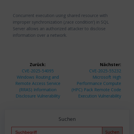
Concurrent execution using shared resource with
improper synchronization (‚race condition‘) in SQL
Server allows an authorized attacker to disclose
information over a network.
Beitragsnavigation
Zurück:
Nächster:
Vorheriger
Nächster
CVE-2025-54095
CVE-2025-55232
Beitrag:
Beitrag:
Windows Routing and
Microsoft High
Remote Access Service
Performance Compute
(RRAS) Information
(HPC) Pack Remote Code
Disclosure Vulnerability
Execution Vulnerability
Suchen
Search
for: