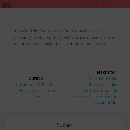
Improper link resolution before file access (‚link
following‘) in Microsoft Edge (Chromium-based) allows
an authorized attacker to elevate privileges locally.
Beitragsnavigation
Nächster:
Nächster
Zurück:
CVE-2025-29806
Vorheriger
Beitrag:
Chromium: CVE-2025-
Microsoft Edge
Beitrag:
2476 Use after free in
(Chromium-based)
Lens
Remote Code Execution
Vulnerability
Suchen