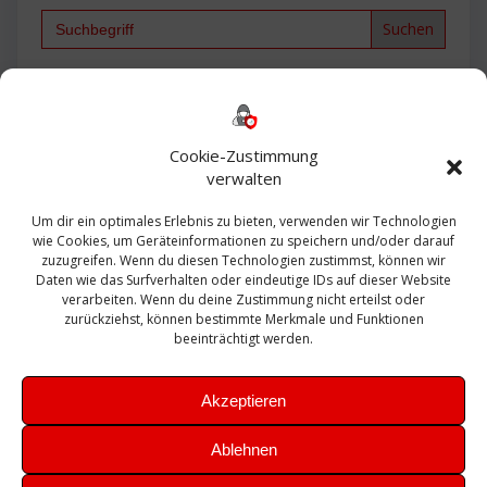
Search
for:
Backup
AD
2013
365
2010
Anmeldung
ESXI
Bautagebuch
ESX
Exchange
HP
Haus
Fritzbox
firewall
Cookie-Zustimmung
Microsoft
kostenlos
Linux
Office
Migration
verwalten
Open Source
Office 365
OSX
Powershell
Outlook
Server
Um dir ein optimales Erlebnis zu bieten, verwenden wir Technologien
Sicherheit
Sanierung
Security
SBS
wie Cookies, um Geräteinformationen zu speichern und/oder darauf
Sophos
SSL
Ubuntu
SIEM
Sicherung
zuzugreifen. Wenn du diesen Technologien zustimmst, können wir
Update
UTM
Veeam
Daten wie das Surfverhalten oder eindeutige IDs auf dieser Website
VCSA
Upgrade
VCenter
verarbeiten. Wenn du deine Zustimmung nicht erteilst oder
Windows
VMWare
VPN
WAZUH
zurückziehst, können bestimmte Merkmale und Funktionen
Zertifikat
beeinträchtigt werden.
Akzeptieren
Ablehnen
© 2026 Leibling.de. Erstellt mit WordPress und dem
Highlight