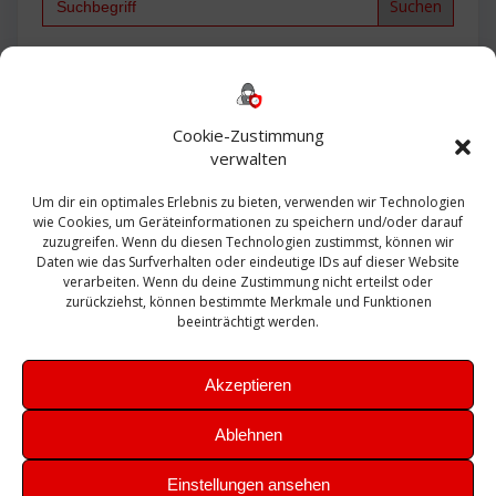
for:
Backup
AD
2013
365
2010
Anmeldung
ESXI
Bautagebuch
ESX
Exchange
HP
Haus
Fritzbox
firewall
Cookie-Zustimmung
Microsoft
kostenlos
Linux
Office
Migration
verwalten
Open Source
Office 365
OSX
Powershell
Outlook
Server
Um dir ein optimales Erlebnis zu bieten, verwenden wir Technologien
Sicherheit
Sanierung
Security
SBS
wie Cookies, um Geräteinformationen zu speichern und/oder darauf
Sophos
SSL
Ubuntu
SIEM
Sicherung
zuzugreifen. Wenn du diesen Technologien zustimmst, können wir
Update
UTM
Veeam
Daten wie das Surfverhalten oder eindeutige IDs auf dieser Website
VCSA
Upgrade
VCenter
verarbeiten. Wenn du deine Zustimmung nicht erteilst oder
Windows
VMWare
VPN
WAZUH
zurückziehst, können bestimmte Merkmale und Funktionen
Zertifikat
beeinträchtigt werden.
Akzeptieren
Ablehnen
© 2026 Leibling.de. Erstellt mit WordPress und dem
Highlight
Einstellungen ansehen
Theme