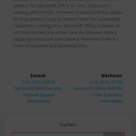
updates for Microsoft Office for Mac. Customers
running affected Mac software should install the update
for their product to be protected from this vulnerability.
Customers running other Microsoft Office software do
not need to take any action. See the [Release Notes]
(https://go.microsoft.com/fwlink/p/?linkid=831049) for
more information and download links.
Beitragsnavigation
Zurück:
Nächster:
Vorheriger
Nächster
CVE-2025-29816
CVE-2025-27748
Beitrag:
Beitrag:
Microsoft Word Security
Microsoft Office Remote
Feature Bypass
Code Execution
Vulnerability
Vulnerability
Suchen
Search