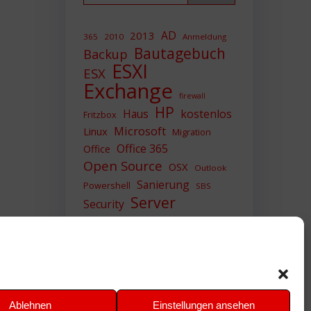
AD
2013
365
2010
Anmeldung
Bautagebuch
Backup
ESXI
ESX
Exchange
firewall
HP
Haus
kostenlos
Fritzbox
Microsoft
Linux
Migration
Office 365
Office
Open Source
OSX
Outlook
Sanierung
Powershell
SBS
Server
Security
Sicherheit
SIEM
Sicherung
Sophos
SSL
Ubuntu
Update
UTM
Upgrade
Veeam
VCSA
VCenter
VMWare
VPN
WAZUH
Ablehnen
Einstellungen ansehen