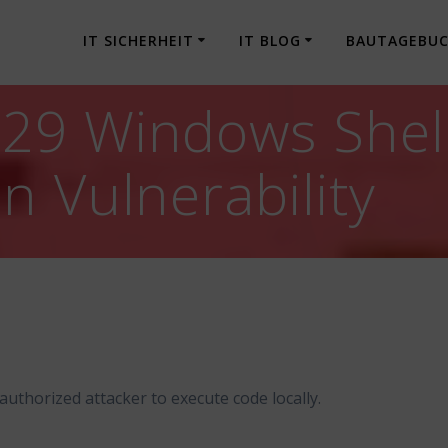
IT SICHERHEIT
IT BLOG
BAUTAGEBU
29 Windows Shel
n Vulnerability
authorized attacker to execute code locally.