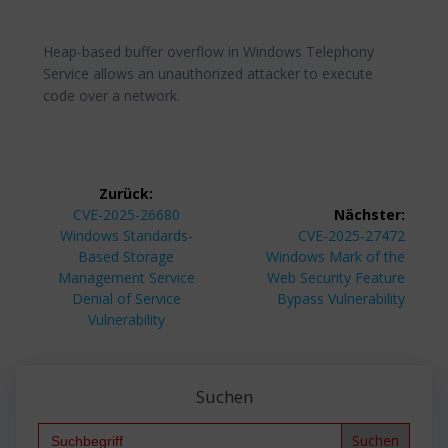
Heap-based buffer overflow in Windows Telephony
Service allows an unauthorized attacker to execute
code over a network.
Beitragsnavigation
Zurück:
Vorheriger
CVE-2025-26680
Nächster:
Beitrag:
Nächster
Windows Standards-
CVE-2025-27472
Beitrag:
Based Storage
Windows Mark of the
Management Service
Web Security Feature
Denial of Service
Bypass Vulnerability
Vulnerability
Suchen
Search
for: