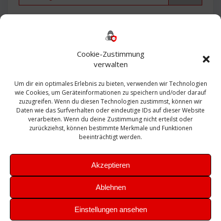
Backup
AD
2013
365
2010
Anmeldung
ESXI
Bautagebuch
ESX
Exchange
HP
Haus
Fritzbox
firewall
Cookie-Zustimmung
Microsoft
kostenlos
Linux
Office
Migration
verwalten
Open Source
Office 365
OSX
Powershell
Outlook
Server
Um dir ein optimales Erlebnis zu bieten, verwenden wir Technologien
Sicherheit
Sanierung
Security
SBS
wie Cookies, um Geräteinformationen zu speichern und/oder darauf
Sophos
SSL
Ubuntu
SIEM
Sicherung
zuzugreifen. Wenn du diesen Technologien zustimmst, können wir
Update
UTM
Veeam
Daten wie das Surfverhalten oder eindeutige IDs auf dieser Website
VCSA
Upgrade
VCenter
verarbeiten. Wenn du deine Zustimmung nicht erteilst oder
Windows
VMWare
VPN
WAZUH
zurückziehst, können bestimmte Merkmale und Funktionen
Zertifikat
beeinträchtigt werden.
Akzeptieren
Ablehnen
© 2026 Leibling.de. Erstellt mit WordPress und dem
Highlight
Einstellungen ansehen
Theme