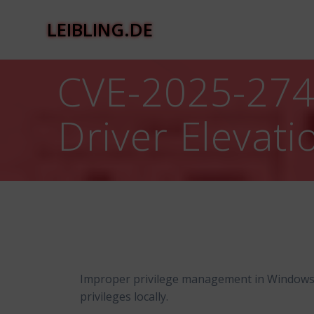
Zum
Inhalt
LEIBLING.DE
springen
CVE-2025-274
Driver Elevatio
Improper privilege management in Windows S
privileges locally.