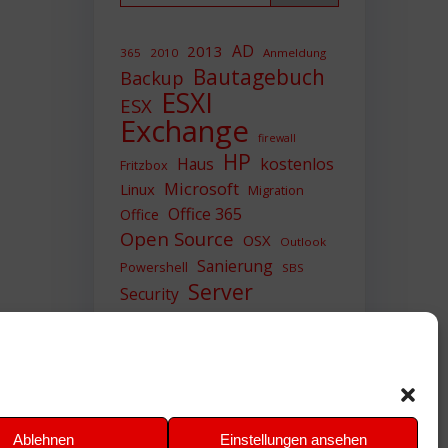
AD
2013
365
2010
Anmeldung
Bautagebuch
Backup
ESXI
ESX
Exchange
firewall
HP
Haus
kostenlos
Fritzbox
Microsoft
Linux
Migration
Office 365
Office
Open Source
OSX
Outlook
Sanierung
Powershell
SBS
Server
Security
Sicherheit
SIEM
Sicherung
Sophos
SSL
Ubuntu
Update
UTM
Upgrade
Veeam
VCSA
VCenter
VMWare
VPN
WAZUH
Ablehnen
Einstellungen ansehen