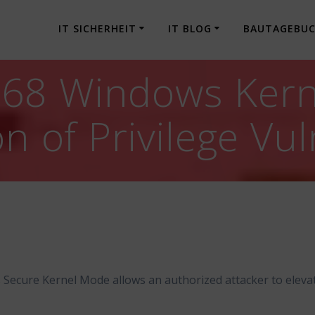
IT SICHERHEIT
IT BLOG
BAUTAGEBU
68 Windows Ker
n of Privilege Vul
ecure Kernel Mode allows an authorized attacker to eleva