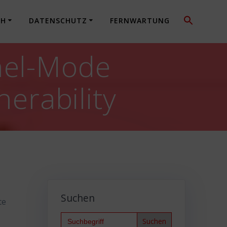
CH
DATENSCHUTZ
FERNWARTUNG
nel-Mode
nerability
Suchen
te
Search
for: