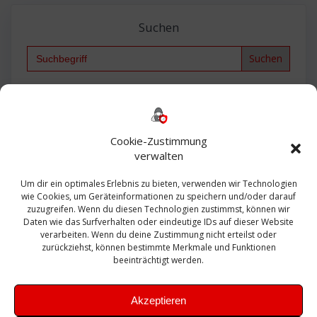
Suchen
Search
for:
Backup
AD
2013
365
2010
Anmeldung
ESXI
Bautagebuch
ESX
Exchange
HP
Haus
Fritzbox
firewall
Cookie-Zustimmung
Microsoft
kostenlos
Linux
Office
Migration
verwalten
Open Source
Office 365
OSX
Powershell
Outlook
Server
Um dir ein optimales Erlebnis zu bieten, verwenden wir Technologien
Sicherheit
Sanierung
Security
SBS
wie Cookies, um Geräteinformationen zu speichern und/oder darauf
Sophos
SSL
Ubuntu
SIEM
Sicherung
zuzugreifen. Wenn du diesen Technologien zustimmst, können wir
Update
UTM
Veeam
Daten wie das Surfverhalten oder eindeutige IDs auf dieser Website
VCSA
Upgrade
VCenter
verarbeiten. Wenn du deine Zustimmung nicht erteilst oder
Windows
VMWare
VPN
WAZUH
zurückziehst, können bestimmte Merkmale und Funktionen
Zertifikat
beeinträchtigt werden.
Akzeptieren