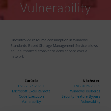
Vulnerability
Uncontrolled resource consumption in Windows
Standards-Based Storage Management Service allows
an unauthorized attacker to deny service over a
network.
Beitragsnavigation
Zurück:
Nächster:
Vorheriger
Nächster
CVE-2025-29791
CVE-2025-29809
Beitrag:
Beitrag:
Microsoft Excel Remote
Windows Kerberos
Code Execution
Security Feature Bypass
Vulnerability
Vulnerability