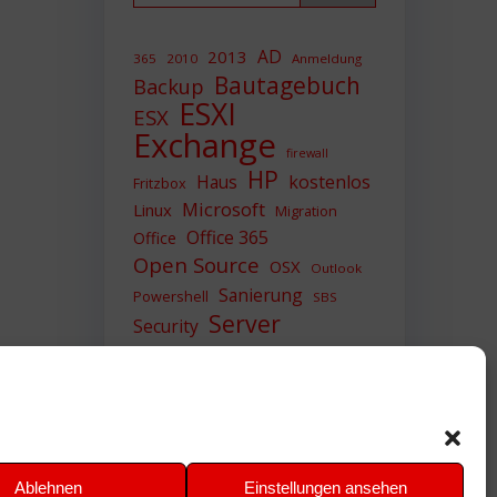
AD
2013
365
2010
Anmeldung
Bautagebuch
Backup
ESXI
ESX
Exchange
firewall
HP
Haus
kostenlos
Fritzbox
Microsoft
Linux
Migration
Office 365
Office
Open Source
OSX
Outlook
Sanierung
Powershell
SBS
Server
Security
Sicherheit
SIEM
Sicherung
Sophos
SSL
Ubuntu
Update
UTM
Upgrade
Veeam
VCSA
VCenter
VMWare
VPN
WAZUH
Ablehnen
Einstellungen ansehen