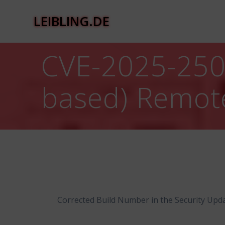
Zum
Inhalt
LEIBLING.DE
springen
CVE-2025-250
based) Remote
Corrected Build Number in the Security Updat