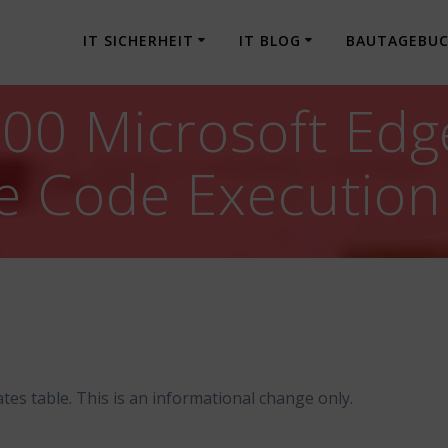
IT SICHERHEIT
IT BLOG
BAUTAGEBU
00 Microsoft Edg
 Code Execution 
es table. This is an informational change only.