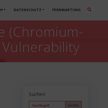
CH
DATENSCHUTZ
FERNWARTUNG
e (Chromium-
Vulnerability
Suchen
Search
for: