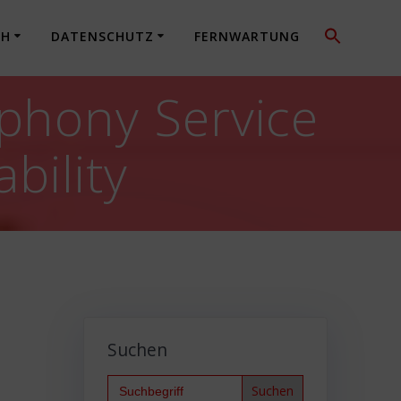
CH
DATENSCHUTZ
FERNWARTUNG
phony Service
bility
Suchen
Search
for: