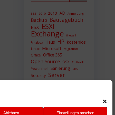
AD
2013
365
2010
Anmeldung
Bautagebuch
Backup
ESXI
ESX
Exchange
firewall
HP
Haus
kostenlos
Fritzbox
Microsoft
Linux
Migration
Office 365
Office
Open Source
OSX
Outlook
Sanierung
Powershell
SBS
Server
Security
Sicherheit
SIEM
Sicherung
Sophos
SSL
Ubuntu
Update
UTM
Upgrade
Veeam
VCSA
VCenter
VMWare
VPN
WAZUH
Ablehnen
Einstellungen ansehen