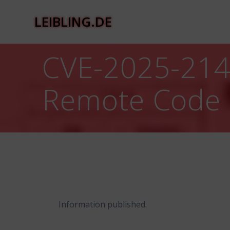
Zum
Inhalt
LEIBLING.DE
springen
CVE-2025-214
Remote Code E
Information published.