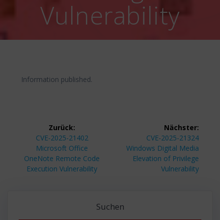
Vulnerability
Information published.
Beitragsnavigation
Zurück:
Nächster:
Vorheriger
Nächster
CVE-2025-21402
CVE-2025-21324
Beitrag:
Beitrag:
Microsoft Office
Windows Digital Media
OneNote Remote Code
Elevation of Privilege
Execution Vulnerability
Vulnerability
Suchen