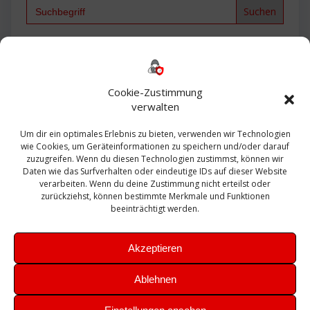
Search
for:
Backup
AD
2013
365
2010
Anmeldung
ESXI
Bautagebuch
ESX
Exchange
HP
Haus
Fritzbox
firewall
Cookie-Zustimmung
Microsoft
kostenlos
Linux
Office
Migration
verwalten
Open Source
Office 365
OSX
Powershell
Outlook
Server
Um dir ein optimales Erlebnis zu bieten, verwenden wir Technologien
Sicherheit
Sanierung
Security
SBS
wie Cookies, um Geräteinformationen zu speichern und/oder darauf
Sophos
SSL
Ubuntu
SIEM
Sicherung
zuzugreifen. Wenn du diesen Technologien zustimmst, können wir
Update
UTM
Veeam
Daten wie das Surfverhalten oder eindeutige IDs auf dieser Website
VCSA
Upgrade
VCenter
verarbeiten. Wenn du deine Zustimmung nicht erteilst oder
Windows
VMWare
VPN
WAZUH
zurückziehst, können bestimmte Merkmale und Funktionen
Zertifikat
beeinträchtigt werden.
Akzeptieren
Ablehnen
© 2026 Leibling.de. Erstellt mit WordPress und dem
Highlight