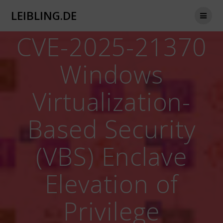
Zum
LEIBLING.DE
Inhalt
springen
CVE-2025-21370
Windows
Virtualization-
Based Security
(VBS) Enclave
Elevation of
Privilege