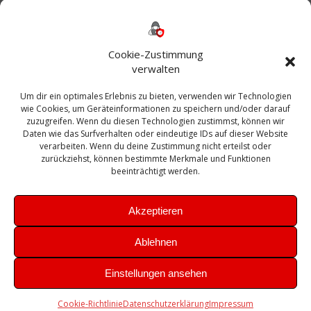
Backup
AD
2013
365
2010
Anmeldung
ESXI
Bautagebuch
ESX
Exchange
HP
Haus
Fritzbox
firewall
Cookie-Zustimmung
Microsoft
kostenlos
Linux
Office
Migration
verwalten
Open Source
Office 365
OSX
Powershell
Outlook
Server
Um dir ein optimales Erlebnis zu bieten, verwenden wir Technologien
Sicherheit
Sanierung
Security
SBS
wie Cookies, um Geräteinformationen zu speichern und/oder darauf
Sophos
SSL
Ubuntu
SIEM
Sicherung
zuzugreifen. Wenn du diesen Technologien zustimmst, können wir
Update
UTM
Veeam
Daten wie das Surfverhalten oder eindeutige IDs auf dieser Website
VCSA
Upgrade
VCenter
verarbeiten. Wenn du deine Zustimmung nicht erteilst oder
Windows
VMWare
VPN
WAZUH
zurückziehst, können bestimmte Merkmale und Funktionen
Zertifikat
beeinträchtigt werden.
Akzeptieren
Ablehnen
© 2026 Leibling.de. Erstellt mit WordPress und dem
Highlight
Einstellungen ansehen
Theme
Cookie-Richtlinie
Datenschutzerklärung
Impressum