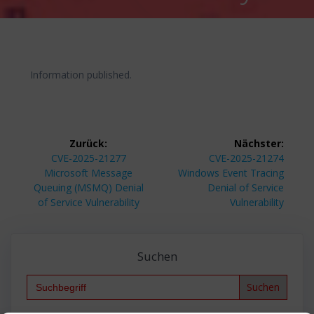
Information published.
Beitragsnavigation
Zurück:
Nächster:
Vorheriger
Nächster
CVE-2025-21277
CVE-2025-21274
Beitrag:
Beitrag:
Microsoft Message
Windows Event Tracing
Queuing (MSMQ) Denial
Denial of Service
of Service Vulnerability
Vulnerability
Suchen
Search
for: