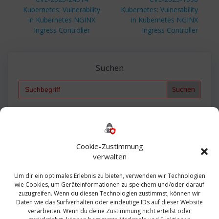
Beitrag:
Beitrag:
Kubernetes: Vulnerability
Kubernetes: Vulnerability
in Kubernetes NGINX
in Kubernetes NGINX
Ingress Controller
Ingress Controller
Suchen
Search
for:
Backup
AD
2013
365
2010
Anmeldung
ESXI
Bautagebuch
ESX
Exchange
HP
Haus
Fritzbox
firewall
Cookie-Zustimmung
Microsoft
kostenlos
Linux
Office
Migration
verwalten
Open Source
Office 365
OSX
Powershell
Outlook
Server
Um dir ein optimales Erlebnis zu bieten, verwenden wir Technologien
Sicherheit
Sanierung
Security
SBS
wie Cookies, um Geräteinformationen zu speichern und/oder darauf
Sophos
SSL
Ubuntu
SIEM
Sicherung
zuzugreifen. Wenn du diesen Technologien zustimmst, können wir
Update
UTM
Veeam
Daten wie das Surfverhalten oder eindeutige IDs auf dieser Website
VCSA
Upgrade
VCenter
verarbeiten. Wenn du deine Zustimmung nicht erteilst oder
Windows
VMWare
VPN
WAZUH