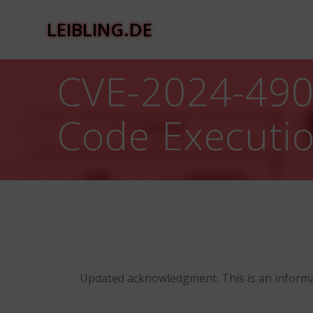
Zum
Inhalt
LEIBLING.DE
springen
CVE-2024-490
Code Executio
Updated acknowledgment. This is an informa