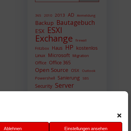
AD
2013
365
2010
Anmeldung
Bautagebuch
Backup
ESXI
ESX
Exchange
firewall
HP
Haus
kostenlos
Fritzbox
Microsoft
Linux
Migration
Office 365
Office
Open Source
OSX
Outlook
Sanierung
Powershell
SBS
Server
Security
Sicherheit
SIEM
Sicherung
Sophos
SSL
Ubuntu
Update
UTM
Upgrade
Veeam
VCSA
VCenter
VMWare
VPN
WAZUH
Ablehnen
Einstellungen ansehen