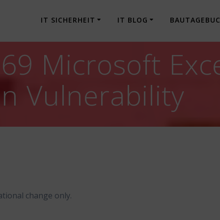
IT SICHERHEIT
IT BLOG
BAUTAGEBU
69 Microsoft Exc
n Vulnerability
tional change only.