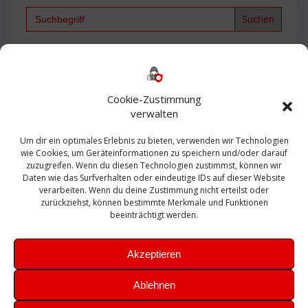
Search
for:
Backup
AD
2013
365
2010
Anmeldung
ESXI
Bautagebuch
ESX
Exchange
HP
Haus
Fritzbox
firewall
Cookie-Zustimmung
Microsoft
kostenlos
Linux
Office
Migration
verwalten
Open Source
Office 365
OSX
Powershell
Outlook
Server
Um dir ein optimales Erlebnis zu bieten, verwenden wir Technologien
Sicherheit
Sanierung
Security
SBS
wie Cookies, um Geräteinformationen zu speichern und/oder darauf
Sophos
SSL
Ubuntu
SIEM
Sicherung
zuzugreifen. Wenn du diesen Technologien zustimmst, können wir
Update
UTM
Veeam
Daten wie das Surfverhalten oder eindeutige IDs auf dieser Website
VCSA
Upgrade
VCenter
verarbeiten. Wenn du deine Zustimmung nicht erteilst oder
Windows
VMWare
VPN
WAZUH
zurückziehst, können bestimmte Merkmale und Funktionen
Zertifikat
beeinträchtigt werden.
Akzeptieren
Ablehnen