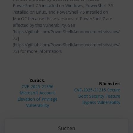
PowerShell 7.5 installed on Windows, PowerShell 7.5
installed on Linux, and PowerShell 7.5 installed on
MacOC because these versions of PowerShell 7 are
affected by this vulnerability. See
[https://github.com/PowerShell/Announcements/issues/
73]
(https://github.com/PowerShell/Announcements/issues/
73) for more information.
Beitragsnavigation
Zurück:
Nächster:
Vorheriger
CVE-2025-21396
Nächster
CVE-2025-21215 Secure
Beitrag:
Microsoft Account
Beitrag:
Boot Security Feature
Elevation of Privilege
Bypass Vulnerability
Vulnerability
Suchen