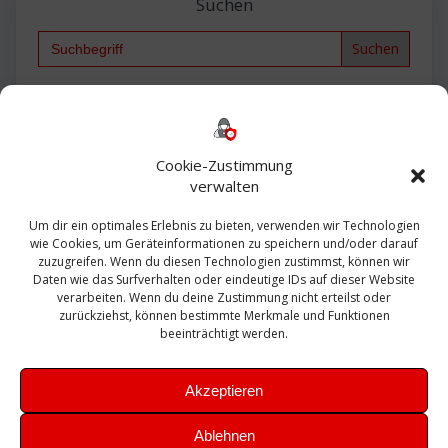
Suchen
Search
for:
Backup
AD
2013
365
2010
Anmeldung
ESXI
Bautagebuch
ESX
Exchange
HP
Haus
Fritzbox
firewall
Cookie-Zustimmung
Microsoft
kostenlos
Linux
Office
Migration
verwalten
Open Source
Office 365
OSX
Powershell
Outlook
Server
Um dir ein optimales Erlebnis zu bieten, verwenden wir Technologien
Sicherheit
Sanierung
Security
SBS
wie Cookies, um Geräteinformationen zu speichern und/oder darauf
Sophos
SSL
Ubuntu
SIEM
Sicherung
zuzugreifen. Wenn du diesen Technologien zustimmst, können wir
Update
UTM
Veeam
Daten wie das Surfverhalten oder eindeutige IDs auf dieser Website
VCSA
Upgrade
VCenter
verarbeiten. Wenn du deine Zustimmung nicht erteilst oder
Windows
VMWare
VPN
WAZUH
zurückziehst, können bestimmte Merkmale und Funktionen
Zertifikat
beeinträchtigt werden.
Akzeptieren
Ablehnen