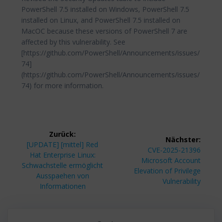
PowerShell 7.5 installed on Windows, PowerShell 7.5
installed on Linux, and PowerShell 7.5 installed on
MacOC because these versions of PowerShell 7 are
affected by this vulnerability. See
[https://github.com/PowerShell/Announcements/issues/
74]
(https://github.com/PowerShell/Announcements/issues/
74) for more information.
Beitragsnavigation
Zurück:
Nächster:
Vorheriger
[UPDATE] [mittel] Red
Nächster
CVE-2025-21396
Beitrag:
Hat Enterprise Linux:
Beitrag:
Microsoft Account
Schwachstelle ermöglicht
Elevation of Privilege
Ausspaehen von
Vulnerability
Informationen