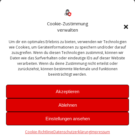
Backup
AD
2013
365
2010
Anmeldung
ESXI
Bautagebuch
ESX
Exchange
HP
Haus
Fritzbox
firewall
Cookie-Zustimmung
Microsoft
kostenlos
Linux
Office
Migration
verwalten
Open Source
Office 365
OSX
Powershell
Outlook
Server
Um dir ein optimales Erlebnis zu bieten, verwenden wir Technologien
Sicherheit
Sanierung
Security
SBS
wie Cookies, um Geräteinformationen zu speichern und/oder darauf
Sophos
SSL
Ubuntu
SIEM
Sicherung
zuzugreifen. Wenn du diesen Technologien zustimmst, können wir
Update
UTM
Veeam
Daten wie das Surfverhalten oder eindeutige IDs auf dieser Website
VCSA
Upgrade
VCenter
verarbeiten. Wenn du deine Zustimmung nicht erteilst oder
Windows
VMWare
VPN
WAZUH
zurückziehst, können bestimmte Merkmale und Funktionen
Zertifikat
beeinträchtigt werden.
Akzeptieren
Ablehnen
© 2026 Leibling.de. Erstellt mit WordPress und dem
Highlight
Einstellungen ansehen
Theme
Cookie-Richtlinie
Datenschutzerklärung
Impressum