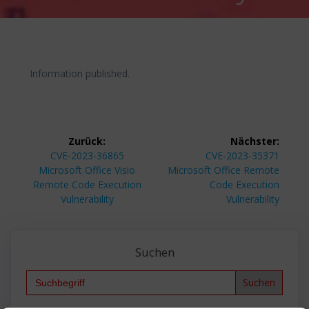
Information published.
Beitragsnavigation
Zurück:
Nächster:
Vorheriger
Nächster
CVE-2023-36865
CVE-2023-35371
Beitrag:
Beitrag:
Microsoft Office Visio
Microsoft Office Remote
Remote Code Execution
Code Execution
Vulnerability
Vulnerability
Suchen
Search
for: