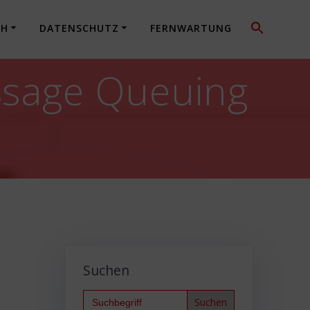
CH
DATENSCHUTZ
FERNWARTUNG
ssage Queuing
Suchen
Search
for: