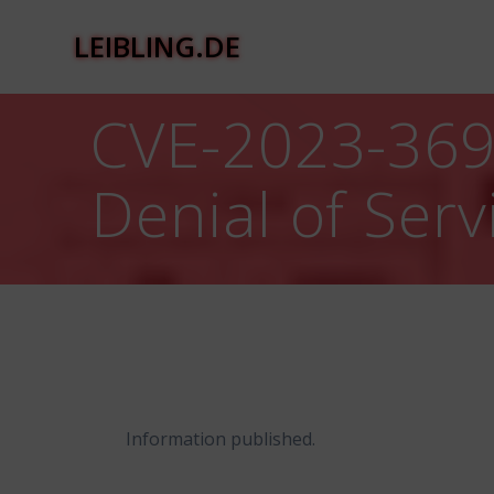
Zum
Inhalt
LEIBLING.DE
springen
CVE-2023-369
Denial of Serv
Information published.