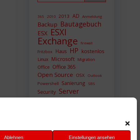
AD
2013
365
2010
Anmeldung
Bautagebuch
Backup
ESXI
ESX
Exchange
firewall
HP
Haus
kostenlos
Fritzbox
Microsoft
Linux
Migration
Office 365
Office
Open Source
OSX
Outlook
Sanierung
Powershell
SBS
Server
Security
Sicherheit
SIEM
Sicherung
Sophos
SSL
Ubuntu
Update
UTM
Upgrade
Veeam
VCSA
VCenter
VMWare
VPN
WAZUH
Ablehnen
Einstellungen ansehen