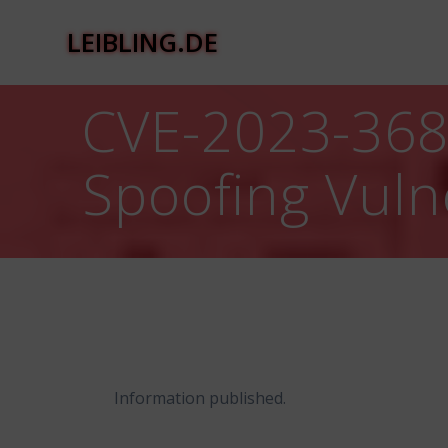
Zum
Inhalt
LEIBLING.DE
springen
CVE-2023-3689
Spoofing Vulne
Information published.