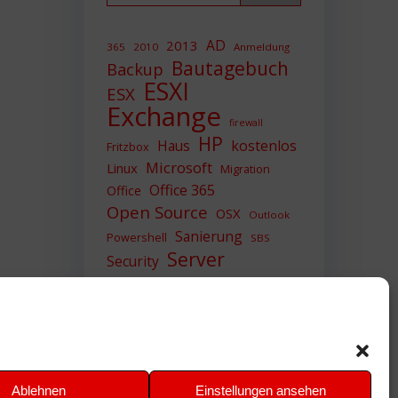
AD
2013
365
2010
Anmeldung
Bautagebuch
Backup
ESXI
ESX
Exchange
firewall
HP
Haus
kostenlos
Fritzbox
Microsoft
Linux
Migration
Office 365
Office
Open Source
OSX
Outlook
Sanierung
Powershell
SBS
Server
Security
Sicherheit
SIEM
Sicherung
Sophos
SSL
Ubuntu
Update
UTM
Upgrade
Veeam
VCSA
VCenter
VMWare
VPN
WAZUH
Ablehnen
Einstellungen ansehen