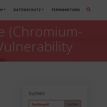
CH
DATENSCHUTZ
FERNWARTUNG
e (Chromium-
ulnerability
Suchen
Search
for: