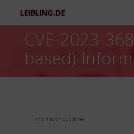
Zum
Inhalt
LEIBLING.DE
springen
CVE-2023-368
based) Informa
Information published.