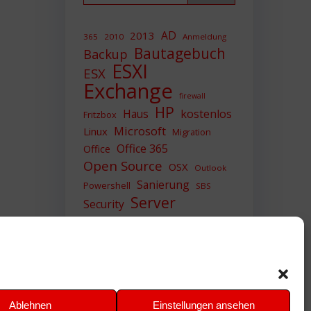
AD
2013
365
2010
Anmeldung
Bautagebuch
Backup
ESXI
ESX
Exchange
firewall
HP
Haus
kostenlos
Fritzbox
Microsoft
Linux
Migration
Office 365
Office
Open Source
OSX
Outlook
Sanierung
Powershell
SBS
Server
Security
Sicherheit
SIEM
Sicherung
Sophos
SSL
Ubuntu
Update
UTM
Upgrade
Veeam
VCSA
VCenter
VMWare
VPN
WAZUH
Ablehnen
Einstellungen ansehen