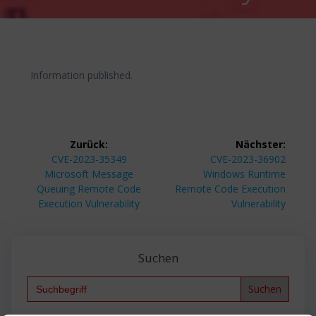
Information published.
Beitragsnavigation
Zurück:
Nächster:
Vorheriger
Nächster
CVE-2023-35349
CVE-2023-36902
Beitrag:
Beitrag:
Microsoft Message
Windows Runtime
Queuing Remote Code
Remote Code Execution
Execution Vulnerability
Vulnerability
Suchen
Search
for: