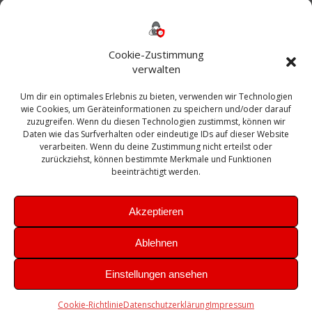
Backup
AD
2013
365
2010
Anmeldung
ESXI
Bautagebuch
ESX
Exchange
HP
Haus
Fritzbox
firewall
Cookie-Zustimmung
Microsoft
kostenlos
Linux
Office
Migration
verwalten
Open Source
Office 365
OSX
Powershell
Outlook
Server
Um dir ein optimales Erlebnis zu bieten, verwenden wir Technologien
Sicherheit
Sanierung
Security
SBS
wie Cookies, um Geräteinformationen zu speichern und/oder darauf
Sophos
SSL
Ubuntu
SIEM
Sicherung
zuzugreifen. Wenn du diesen Technologien zustimmst, können wir
Update
UTM
Veeam
Daten wie das Surfverhalten oder eindeutige IDs auf dieser Website
VCSA
Upgrade
VCenter
verarbeiten. Wenn du deine Zustimmung nicht erteilst oder
Windows
VMWare
VPN
WAZUH
zurückziehst, können bestimmte Merkmale und Funktionen
Zertifikat
beeinträchtigt werden.
Akzeptieren
Ablehnen
© 2026 Leibling.de. Erstellt mit WordPress und dem
Highlight
Einstellungen ansehen
Theme
Cookie-Richtlinie
Datenschutzerklärung
Impressum