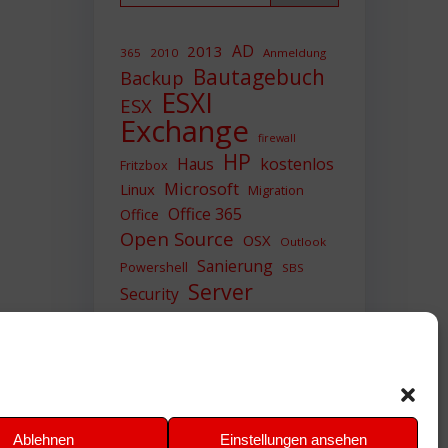
AD
2013
365
2010
Anmeldung
Bautagebuch
Backup
ESXI
ESX
Exchange
firewall
HP
Haus
kostenlos
Fritzbox
Microsoft
Linux
Migration
Office 365
Office
Open Source
OSX
Outlook
Sanierung
Powershell
SBS
Server
Security
Sicherheit
SIEM
Sicherung
Sophos
SSL
Ubuntu
Update
UTM
Upgrade
Veeam
VCSA
VCenter
VMWare
VPN
WAZUH
Ablehnen
Einstellungen ansehen