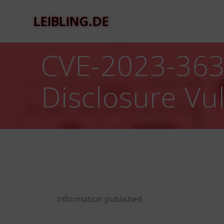
Zum
Inhalt
LEIBLING.DE
springen
CVE-2023-363
Disclosure Vul
Information published.