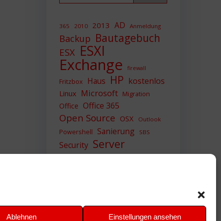
AD
2013
365
2010
Anmeldung
Bautagebuch
Backup
ESXI
ESX
Exchange
firewall
HP
Haus
kostenlos
Fritzbox
Microsoft
Linux
Migration
Office 365
Office
Open Source
OSX
Outlook
Sanierung
Powershell
SBS
Server
Security
Sicherheit
SIEM
Sicherung
Sophos
SSL
Ubuntu
Update
UTM
Upgrade
Veeam
VCSA
VCenter
VMWare
VPN
WAZUH
Ablehnen
Einstellungen ansehen