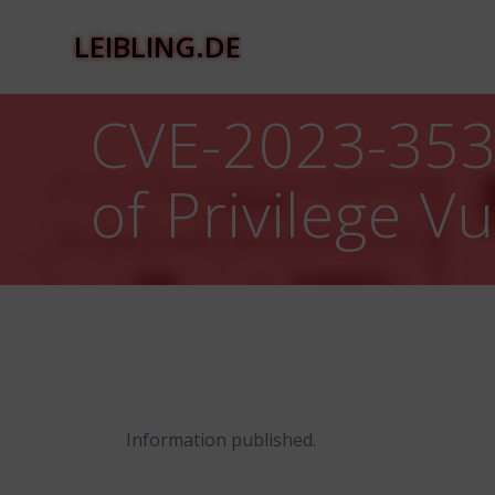
Zum
Inhalt
LEIBLING.DE
springen
CVE-2023-353
of Privilege Vu
Information published.