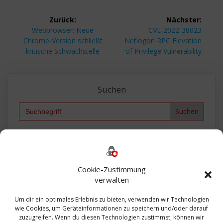
Beitragsnavigation
Zurück:
Nächster:
Vorheriger
Nächster
Webbrowser: Neue
CVE-2022-38023
Beitrag:
Beitrag:
Chrome-Version schließt
Netlogon RPC Elevation
kritische Schwachstelle
of Privilege Vulnerability
Suchen
Search
for:
Backup
AD
2013
365
2010
Anmeldung
ESXI
Bautagebuch
ESX
Exchange
HP
Haus
Fritzbox
firewall
Cookie-Zustimmung
Microsoft
kostenlos
Linux
Office
Migration
verwalten
Open Source
Office 365
OSX
Powershell
Outlook
Server
Um dir ein optimales Erlebnis zu bieten, verwenden wir Technologien
Sicherheit
Sanierung
Security
SBS
wie Cookies, um Geräteinformationen zu speichern und/oder darauf
Sophos
SSL
Ubuntu
SIEM
Sicherung
zuzugreifen. Wenn du diesen Technologien zustimmst, können wir