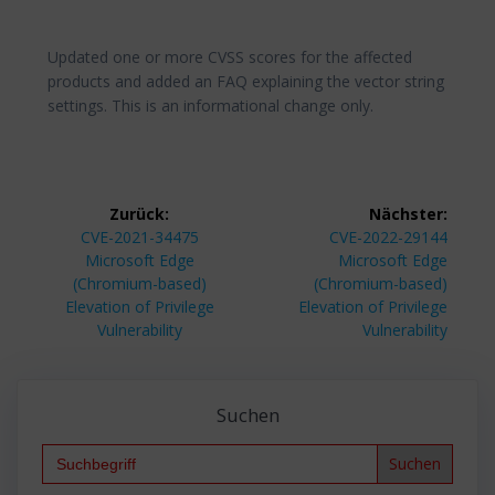
Updated one or more CVSS scores for the affected
products and added an FAQ explaining the vector string
settings. This is an informational change only.
Beitragsnavigation
Zurück:
Nächster:
Vorheriger
Nächster
CVE-2021-34475
CVE-2022-29144
Beitrag:
Beitrag:
Microsoft Edge
Microsoft Edge
(Chromium-based)
(Chromium-based)
Elevation of Privilege
Elevation of Privilege
Vulnerability
Vulnerability
Suchen
Search
for: