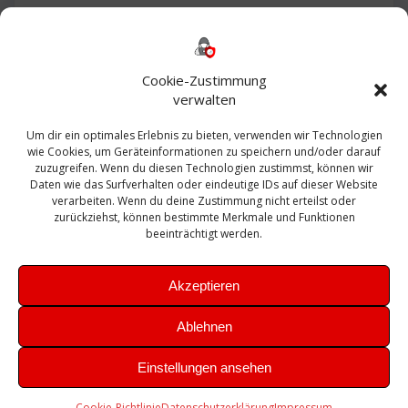
Backup
AD
2013
365
2010
Anmeldung
ESXI
Bautagebuch
ESX
Exchange
HP
Haus
Fritzbox
firewall
Cookie-Zustimmung
Microsoft
kostenlos
Linux
Office
Migration
verwalten
Open Source
Office 365
OSX
Powershell
Outlook
Server
Um dir ein optimales Erlebnis zu bieten, verwenden wir Technologien
Sicherheit
Sanierung
Security
SBS
wie Cookies, um Geräteinformationen zu speichern und/oder darauf
Sophos
SSL
Ubuntu
SIEM
Sicherung
zuzugreifen. Wenn du diesen Technologien zustimmst, können wir
Update
UTM
Veeam
Daten wie das Surfverhalten oder eindeutige IDs auf dieser Website
VCSA
Upgrade
VCenter
verarbeiten. Wenn du deine Zustimmung nicht erteilst oder
Windows
VMWare
VPN
WAZUH
zurückziehst, können bestimmte Merkmale und Funktionen
Zertifikat
beeinträchtigt werden.
Akzeptieren
Ablehnen
© 2026 Leibling.de. Erstellt mit WordPress und dem
Highlight
Einstellungen ansehen
Theme
Cookie-Richtlinie
Datenschutzerklärung
Impressum