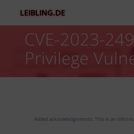
Zum
Inhalt
LEIBLING.DE
springen
CVE-2023-249
Privilege Vulne
Added acknowledgements. This is an informa