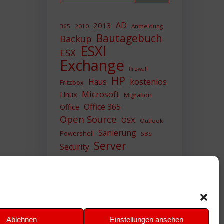
AD
2013
365
2010
Anmeldung
Bautagebuch
Backup
ESXI
ESX
Exchange
firewall
HP
Haus
kostenlos
Fritzbox
Microsoft
Linux
Migration
Office 365
Office
Open Source
OSX
Outlook
Sanierung
Powershell
SBS
Server
Security
Sicherheit
SIEM
Sicherung
Sophos
SSL
Ubuntu
Update
UTM
Upgrade
Veeam
VCSA
VCenter
VMWare
VPN
WAZUH
Ablehnen
Einstellungen ansehen