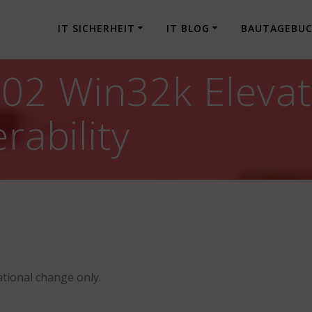
IT SICHERHEIT
IT BLOG
BAUTAGEBU
02 Win32k Elevat
rability
tional change only.