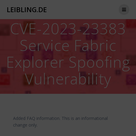
Zum
LEIBLING.DE
Inhalt
springen
CVE-2023-23383
Service Fabric
Explorer Spoofing
Vulnerability
Added FAQ information. This is an informational
change only.