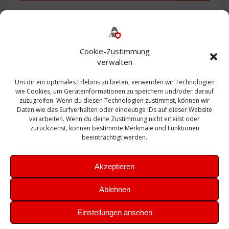
Backup
AD
2013
365
2010
Anmeldung
ESXI
Bautagebuch
ESX
Exchange
HP
Haus
Fritzbox
firewall
Cookie-Zustimmung
Microsoft
kostenlos
Linux
Office
Migration
verwalten
Open Source
Office 365
OSX
Powershell
Outlook
Server
Um dir ein optimales Erlebnis zu bieten, verwenden wir Technologien
Sicherheit
Sanierung
Security
SBS
wie Cookies, um Geräteinformationen zu speichern und/oder darauf
Sophos
SSL
Ubuntu
SIEM
Sicherung
zuzugreifen. Wenn du diesen Technologien zustimmst, können wir
Update
UTM
Veeam
Daten wie das Surfverhalten oder eindeutige IDs auf dieser Website
VCSA
Upgrade
VCenter
verarbeiten. Wenn du deine Zustimmung nicht erteilst oder
Windows
VMWare
VPN
WAZUH
zurückziehst, können bestimmte Merkmale und Funktionen
Zertifikat
beeinträchtigt werden.
Akzeptieren
Ablehnen
© 2026 Leibling.de. Erstellt mit WordPress und dem
Highlight
Einstellungen ansehen
Theme