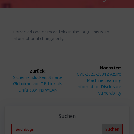
Corrected one or more links in the FAQ. This is an
informational change only.
Beitragsnavigation
Nächster:
Zurück:
Nächster
CVE-2023-28312 Azure
Vorheriger
Sicherheitslücken: Smarte
Beitrag:
Machine Learning
Beitrag:
Glühbirne von TP-Link als
Information Disclosure
Einfallstor ins WLAN
Vulnerability
Suchen
Search
for: