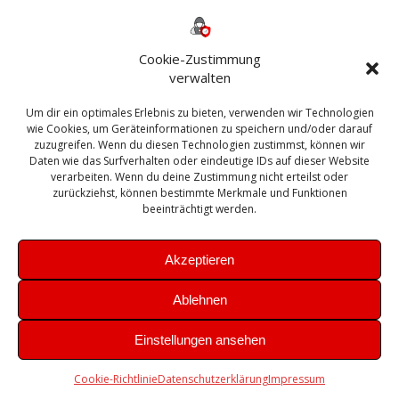
Backup
AD
2013
365
2010
Anmeldung
ESXI
Bautagebuch
ESX
Exchange
HP
Haus
Fritzbox
firewall
Cookie-Zustimmung
Microsoft
kostenlos
Linux
Office
Migration
verwalten
Open Source
Office 365
OSX
Powershell
Outlook
Server
Um dir ein optimales Erlebnis zu bieten, verwenden wir Technologien
Sicherheit
Sanierung
Security
SBS
wie Cookies, um Geräteinformationen zu speichern und/oder darauf
Sophos
SSL
Ubuntu
SIEM
Sicherung
zuzugreifen. Wenn du diesen Technologien zustimmst, können wir
Update
UTM
Veeam
Daten wie das Surfverhalten oder eindeutige IDs auf dieser Website
VCSA
Upgrade
VCenter
verarbeiten. Wenn du deine Zustimmung nicht erteilst oder
Windows
VMWare
VPN
WAZUH
zurückziehst, können bestimmte Merkmale und Funktionen
Zertifikat
beeinträchtigt werden.
Akzeptieren
Ablehnen
© 2026 Leibling.de. Erstellt mit WordPress und dem
Highlight
Einstellungen ansehen
Theme
Cookie-Richtlinie
Datenschutzerklärung
Impressum