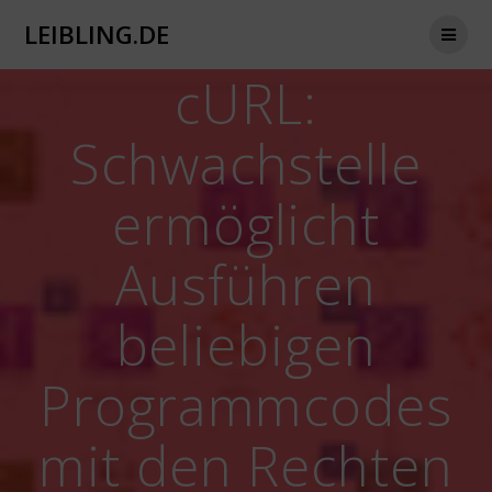
Zum
LEIBLING.DE
Inhalt
springen
cURL:
Schwachstelle
ermöglicht
Ausführen
beliebigen
Programmcodes
mit den Rechten