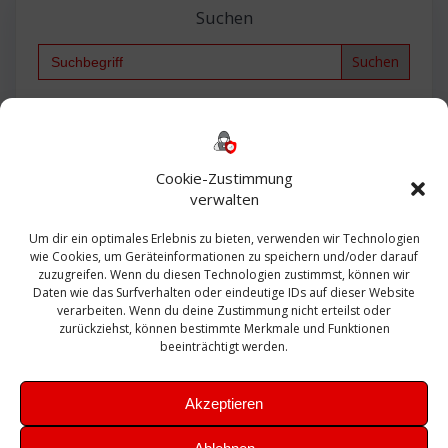
Suchen
Search
for:
Backup
AD
2013
365
2010
Anmeldung
ESXI
Bautagebuch
ESX
Exchange
HP
Haus
Fritzbox
firewall
Cookie-Zustimmung
Microsoft
kostenlos
Linux
Office
Migration
verwalten
Open Source
Office 365
OSX
Powershell
Outlook
Server
Um dir ein optimales Erlebnis zu bieten, verwenden wir Technologien
Sicherheit
Sanierung
Security
SBS
wie Cookies, um Geräteinformationen zu speichern und/oder darauf
Sophos
SSL
Ubuntu
SIEM
Sicherung
zuzugreifen. Wenn du diesen Technologien zustimmst, können wir
Update
UTM
Veeam
Daten wie das Surfverhalten oder eindeutige IDs auf dieser Website
VCSA
Upgrade
VCenter
verarbeiten. Wenn du deine Zustimmung nicht erteilst oder
Windows
VMWare
VPN
WAZUH
zurückziehst, können bestimmte Merkmale und Funktionen
Zertifikat
beeinträchtigt werden.
Akzeptieren