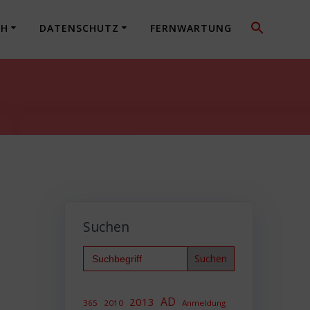
CH
DATENSCHUTZ
FERNWARTUNG
Suchen
Search
for:
AD
2013
365
2010
Anmeldung