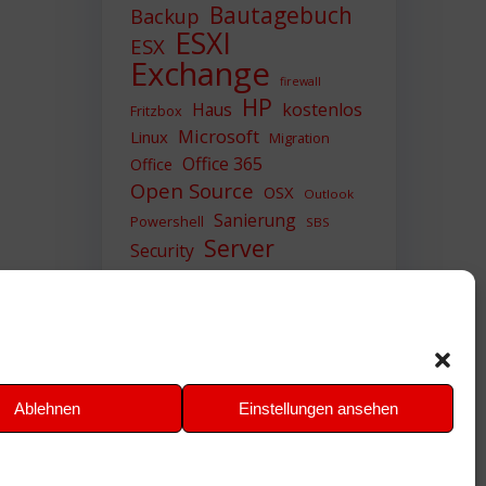
Bautagebuch
Backup
ESXI
ESX
Exchange
firewall
HP
Haus
kostenlos
Fritzbox
Microsoft
Linux
Migration
Office 365
Office
Open Source
OSX
Outlook
Sanierung
Powershell
SBS
Server
Security
Sicherheit
SIEM
Sicherung
Sophos
SSL
Ubuntu
Update
UTM
Upgrade
Veeam
VCSA
VCenter
VMWare
VPN
WAZUH
Ablehnen
Einstellungen ansehen
Windows
Zertifikat