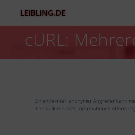
Zum
Inhalt
LEIBLING.DE
springen
cURL: Mehrer
Ein entfernter, anonymer Angreifer kann m
manipulieren oder Informationen offenzule