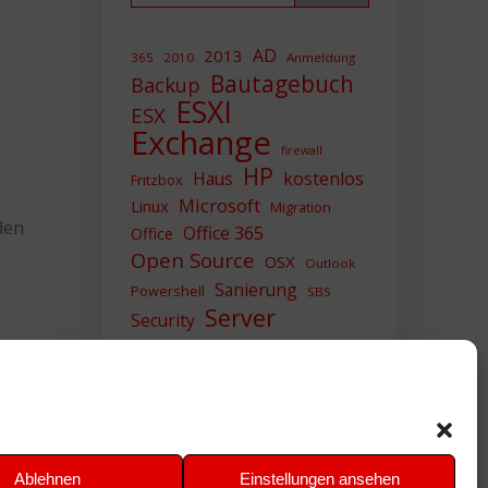
AD
2013
365
2010
Anmeldung
Bautagebuch
Backup
ESXI
ESX
Exchange
firewall
HP
Haus
kostenlos
Fritzbox
Microsoft
Linux
Migration
den
Office 365
Office
Open Source
OSX
Outlook
Sanierung
Powershell
SBS
Server
Security
Sicherheit
SIEM
Sicherung
Sophos
SSL
Ubuntu
Update
UTM
Upgrade
Veeam
VCSA
VCenter
VMWare
VPN
WAZUH
Ablehnen
Einstellungen ansehen