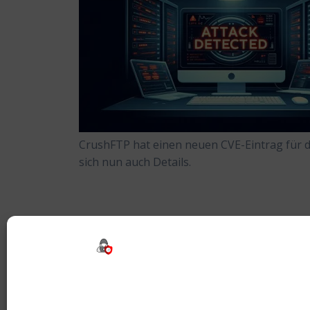
CrushFTP hat einen neuen CVE-Eintrag für di
sich nun auch Details.
Beitragsnavigation